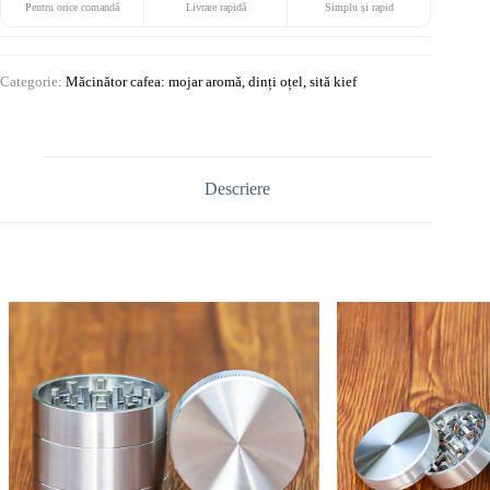
Pentru orice comandă
Livrare rapidă
Simplu și rapid
Categorie:
Măcinător cafea: mojar aromă, dinți oțel, sită kief
Descriere