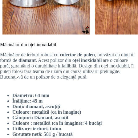
Măcinător din oțel inoxidabil
Măcinător de ierburi robust cu
colector de polen
, prevăzut cu dinți în
formă de
diamant
. Acest polizor din
oțel inoxidabil
are o culoare
pură, garantând o durabilitate infailibilă. Design din oțel inoxidabil, îl
puteți folosi fără teama de uzură din cauza utilizării prelungite.
Bucurați-vă de un polizor de o eleganță pură.
Diametru: 64 mm
Înălțime: 45 m
Dinți: diamant, ascuțiți
Culoare: metalică (ca în imagine)
Câmpuri: Diamant, ascuțit
Culoare : metalică (ca în imagine): 4 bucăți
Utilizare: ierburi, tutun
Greutate netă: 581 g / bucată